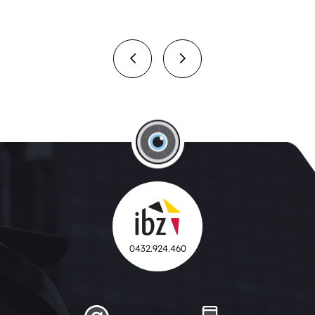
Facebook
Twitter
Email
LinkedIn
Partager
Navigation
de
l’article
0432.924.460