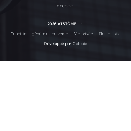
facebook
2026 VISIÔME
•
Conditions générales de vente
Vie privée
Plan du site
Développé par
Octopix