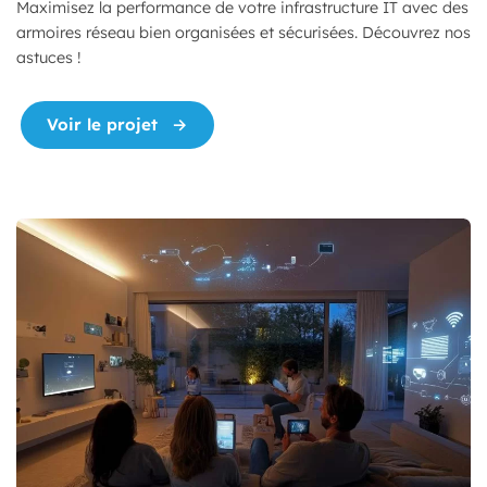
Maximisez la performance de votre infrastructure IT avec des
armoires réseau bien organisées et sécurisées. Découvrez nos
astuces !
"Armoires réseau : une gestion optima
Voir le projet
→