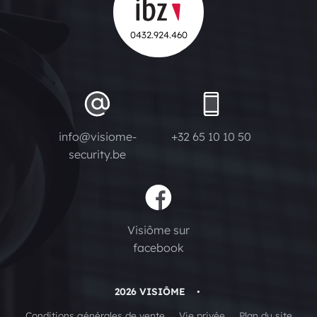
0432.924.460
info@visiome-
+32 65 10 10 50
security.be
Visiôme sur
facebook
2026 VISIÔME
•
Conditions générales de vente
Vie privée
Plan du site