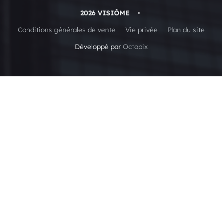
2026 VISIÔME
•
Conditions générales de vente
Vie privée
Plan du site
Développé par
Octopix